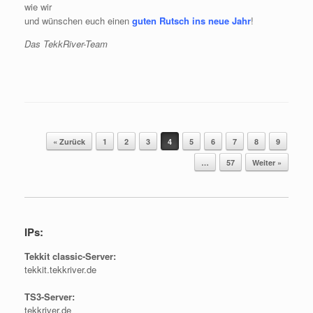
wie wir
und wünschen euch einen
guten Rutsch ins neue Jahr
!
Das TekkRiver-Team
« Zurück
1
2
3
4
5
6
7
8
9
Post navigation
…
57
Weiter »
IPs:
Tekkit classic-Server:
tekkit.tekkriver.de
TS3-Server:
tekkriver.de