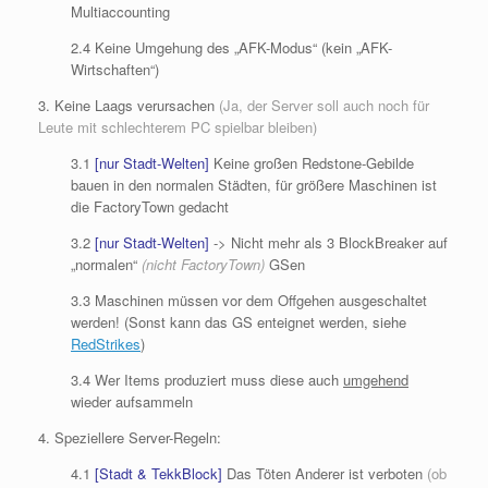
Multiaccounting
2.4 Keine Umgehung des „AFK-Modus“ (kein „AFK-
Wirtschaften“)
3. Keine Laags verursachen
(Ja, der Server soll auch noch für
Leute mit schlechterem PC spielbar bleiben)
3.1
[nur Stadt-Welten]
Keine großen Redstone-Gebilde
bauen in den normalen Städten, für größere Maschinen ist
die FactoryTown gedacht
3.2
[nur Stadt-Welten]
-> Nicht mehr als 3 BlockBreaker auf
„normalen“
(nicht FactoryTown)
GSen
3.3 Maschinen müssen vor dem Offgehen ausgeschaltet
werden! (Sonst kann das GS enteignet werden, siehe
RedStrikes
)
3.4 Wer Items produziert muss diese auch
umgehend
wieder aufsammeln
4. Speziellere Server-Regeln:
4.1
[Stadt & TekkBlock]
Das Töten Anderer ist verboten
(ob