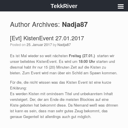
TekkRiver
Author Archives:
Nadja87
[Evt] KistenEvent 27.01.2017
Posted on
25. Januar 2017
by
Nadja87
Es ist Mal wieder so weit nächsten
Freitag
(27.01.)
starten wir
unser beliebtes KistenEvent. Es wird um
18
:00 Uhr
starten und
diesmal habt ihr nur 15 (20) Minuten Zeit auf die Kisten zu
bieten. Zum Event wird man über ein Schild am Spawn kommen.
Für die, die nicht wissen was das Kisten Event ist eine kurze
Erklärung:
Es werden Kisten mit ominösem Titel und unbekanntem Inhalt
versteigert. Der, der am Ende die meisten Blockies auf eine
Kiste geboten hat bekommt diese. Da Niemand weiß was drinnen
ist kann es sein, dass man sehr gutes Zeug bekommt, das
genaue Gegenteil ist allerdings auch gut möglich.