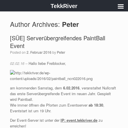
TekkRiver
Author Archives:
Peter
[SÜE] Serverübergreifendes PaintBall
Event
Posted on
2. Februar 2016
by
Peter
02.02.16 –
Hallo liebe Freiblocker,
am kommenden Samstag, dem
6.02.2016
, veranstaltet Nullcraft
das erste Serverübergreifende Event im neuen Jahr. Gespielt
wird Paintball.
Wie immer öffnen die Pforten zum Eventserver
ab 18:30
,
Eventstart ist um 19 Uhr.
Der Event-Server ist unter der
IP: event.tekkriver.de
zu
erreichen!