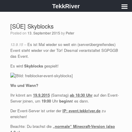
TekkRiver
[SÜE] Skyblocks
Posted on
13. September 2015
by
Peter
13.9.15 –
Es ist Mal wieder so weit ein (serverübergreifendes)
Event steht wieder vor der Tür! Diesmal verantstaltet SGPGGB
das Event.
Es wird
Skyblocks
gespielt!
Wo und Wann?
Ihr könnt am
19.9.2015
(Samstag)
ab 18:30 Uhr
auf den Event-
Server joinen, um
19:00
Uhr
beginn
t es dann.
Der Event-Server ist unter der
IP: event.tekkriver.de
zu
erreichen!
Beachte: Du brachst die
„normale“ Minecraft-Version (also