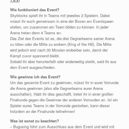
1.8.x)
Wie funktioniert das Event?
Skyblocks spielt ihr in Teams mit jeweiles 2 Spielern. Dabei
müsst ihr euch gemeinsam in eine der Boxen am Eventspawn
stellen, um zusammen ein Team bilden zu können. In jeder
Arena treten dann 4 Teams an.
Das Ziel des Events ist es, die drei Gegnerteams seiner Arena
zu töten oder die Mitte zu erobern (King of the Hill). Die Mitte
wird jedoch erst nach 30 Minuten eroberbar sein, damit der
Kampf zuvor spannend bleibt.
Sobald ihr aber herunterfallt oder anderweitig sterbt, seid ihr aus
dem Event ausgeschieden.
Wie gewinne ich das Event?
Um das gesamte Event zu gewinnen, müsst ihr in eurer Vorrunde
die Arena gewinnen (also alle Gegnerteams eurer Arena
ausschalten). Habt ihr dies geschafft, tretet ihr in einer großen
Finalrunde gegen die Gewinner der anderen Vorrunden an. Ist ein
Spieler eures Teams in der Vorrunde gestorben, kann dieser
trotzdem an der Finalrunde teilnehmen!
Was ist sonst zu beachten?
– Bugusing führt zum Ausschluss aus dem Event und wird mit