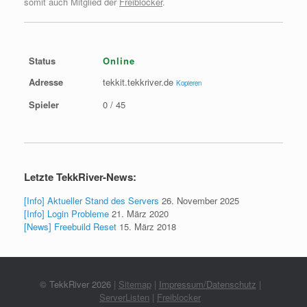
somit auch Mitglied der
Freiblocker
.
Status
Online
Adresse
tekkit.tekkriver.de
Kopieren
Spieler
0 / 45
Letzte TekkRiver-News:
[Info] Aktueller Stand des Servers
26. November 2025
[Info] Login Probleme
21. März 2020
[News] Freebuild Reset
15. März 2018
© TekkRiver 2026
|
Sitemap
|
Impressum/Datenschutz
|
ServerListen
|
Freiblocker